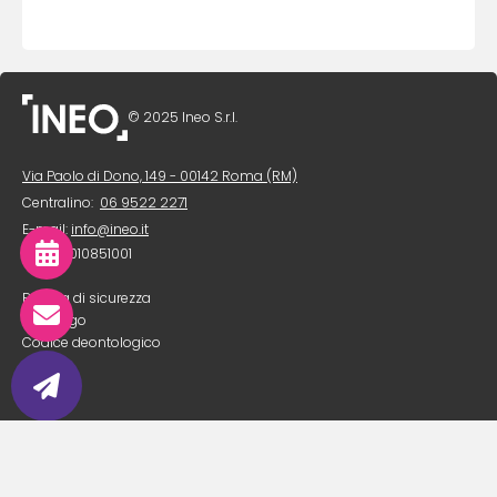
© 2025 Ineo S.r.l.
Via Paolo di Dono, 149 - 00142 Roma (RM)
Centralino:
06 9522 2271
E-mail:
info@ineo.it

P. IVA: 11010851001
Politica di sicurezza

Decalogo
Codice deontologico
Privacy

Cookies